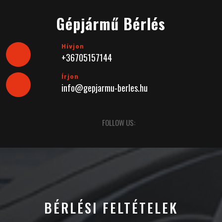
Skip
to
Gépjármű Bérlés
content
Hívjon
+36705157144
Írjon
info@gepjarmu-berles.hu
Open
FOLLOW US:
Button
BÉRLÉSI FELTÉTELEK