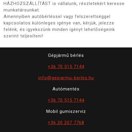
HÁZHOZSZÁLLÍTÁST is vállalunk, részletekért keresse
munkatársunkat.
Amennyiben autóbérléssel vagy felszereltséggel
kapcsolatos különleges igénye van, kérjük, jelezze
felénk, és igyekszünk minden igényt lehetőségeink
szerint teljesíteni!
Gépjármű bérlés
+36 70 515 7144
info@gepjarmu-berles.hu
Autómentés
+36 70 515 7144
Mobil gumiszerviz
+36 20 207 7768