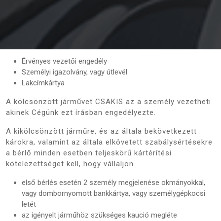
Érvényes vezetői engedély
Személyi igazolvány, vagy útlevél
Lakcímkártya
A kölcsönzött járművet CSAKIS az a személy vezetheti
akinek Cégünk ezt írásban engedélyezte.
A kikölcsönzött járműre, és az általa bekövetkezett
károkra, valamint az általa elkövetett szabálysértésekre
a bérlő minden esetben teljeskörű kártérítési
kötelezettséget kell, hogy vállaljon.
első bérlés esetén 2 személy megjelenése okmányokkal,
vagy dombornyomott bankkártya, vagy személygépkocsi
letét
az igényelt járműhöz szükséges kaució megléte