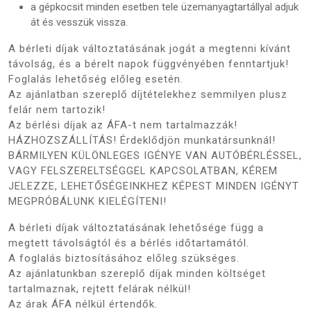
a gépkocsit minden esetben tele üzemanyagtartállyal adjuk
át és vesszük vissza.
A bérleti díjak változtatásának jogát a megtenni kívánt
távolság, és a bérelt napok függvényében fenntartjuk!
Foglalás lehetőség előleg esetén.
Az ajánlatban szereplő díjtételekhez semmilyen plusz
felár nem tartozik!
Az bérlési díjak az ÁFA-t nem tartalmazzák!
HÁZHOZSZÁLLÍTÁS! Érdeklődjön munkatársunknál!
BÁRMILYEN KÜLÖNLEGES IGÉNYE VAN AUTÓBÉRLÉSSEL,
VAGY FELSZERELTSÉGGEL KAPCSOLATBAN, KÉREM
JELEZZE, LEHETŐSÉGEINKHEZ KÉPEST MINDEN IGÉNYT
MEGPRÓBÁLUNK KIELÉGÍTENI!
A bérleti díjak változtatásának lehetősége függ a
megtett távolságtól és a bérlés időtartamától.
A foglalás biztosításához előleg szükséges.
Az ajánlatunkban szereplő díjak minden költséget
tartalmaznak, rejtett felárak nélkül!
Az árak ÁFA nélkül értendők.