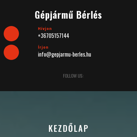
Skip
to
Gépjármű Bérlés
content
Hívjon
+36705157144
Írjon
info@gepjarmu-berles.hu
Open
FOLLOW US:
Button
KEZDŐLAP