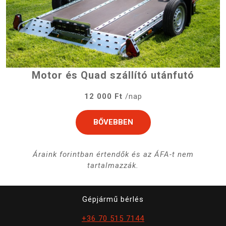
Motor és Quad szállító utánfutó
12 000 Ft
/nap
BŐVEBBEN
Áraink forintban értendők és az ÁFA-t nem
tartalmazzák.
Gépjármű bérlés
+36 70 515 7144