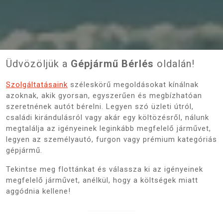
Üdvözöljük a
Gépjármű Bérlés
oldalán!
Szolgáltatásaink
széleskörű megoldásokat kínálnak
azoknak, akik gyorsan, egyszerűen és megbízhatóan
szeretnének autót bérelni. Legyen szó üzleti útról,
családi kirándulásról vagy akár egy költözésről, nálunk
megtalálja az igényeinek leginkább megfelelő járművet,
legyen az személyautó, furgon vagy prémium kategóriás
gépjármű.
Tekintse meg flottánkat és válassza ki az igényeinek
megfelelő járművet, anélkül, hogy a költségek miatt
aggódnia kellene!