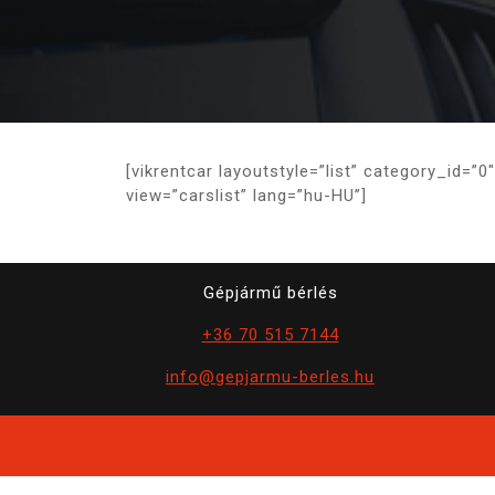
[vikrentcar layoutstyle=”list” category_id=”0
view=”carslist” lang=”hu-HU”]
Gépjármű bérlés
+36 70 515 7144
info@gepjarmu-berles.hu