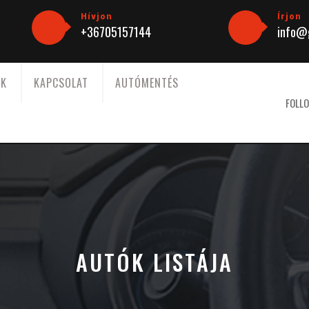
Hívjon
Írjon
+36705157144
info@g
NK
KAPCSOLAT
AUTÓMENTÉS
FOLLO
AUTÓK LISTÁJA