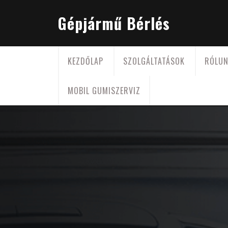
Skip
to
Gépjármű Bérlés
content
KEZDŐLAP
SZOLGÁLTATÁSOK
RÓLU
MOBIL GUMISZERVIZ