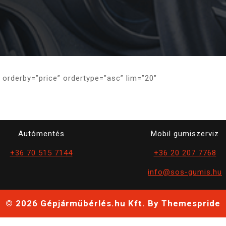
″ orderby=”price” ordertype=”asc” lim=”20″
Autómentés
Mobil gumiszerviz
+36 70 515 7144
+36 20 207 7768
info@sos-gumis.hu
© 2026 Gépjárműbérlés.hu Kft.
By Themespride